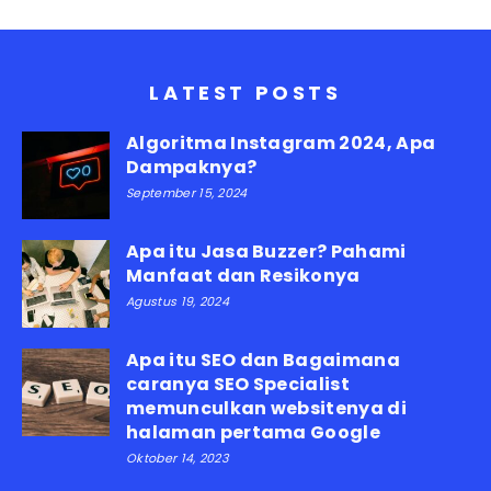
LATEST POSTS
Algoritma Instagram 2024, Apa
Dampaknya?
September 15, 2024
Apa itu Jasa Buzzer? Pahami
Manfaat dan Resikonya
Agustus 19, 2024
Apa itu SEO dan Bagaimana
caranya SEO Specialist
memunculkan websitenya di
halaman pertama Google
Oktober 14, 2023