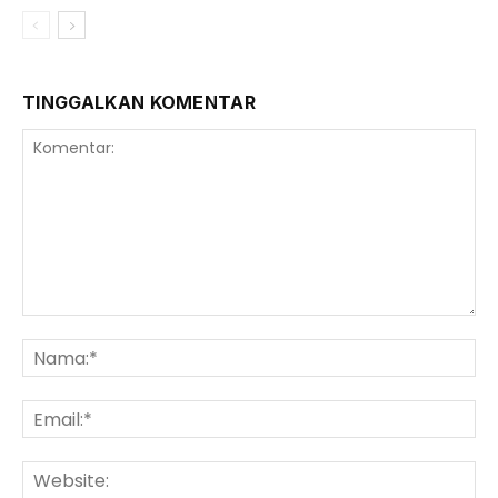
TINGGALKAN KOMENTAR