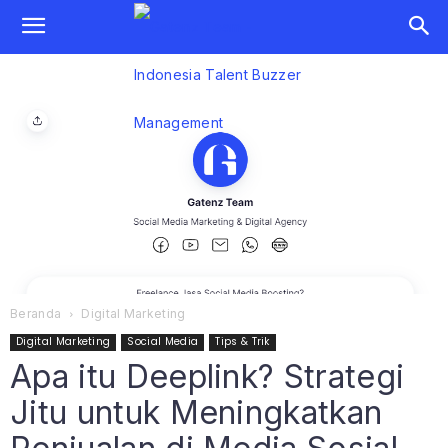
Beranda
Digital Marketing
Digital Marketing
Social Media
Tips & Trik
Apa itu Deeplink? Strategi
Jitu untuk Meningkatkan