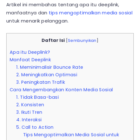
Artikel ini membahas tentang apa itu deeplink,
manfaatnya dan
tips mengoptimalkan media sosial
untuk menarik pelanggan.
Daftar Isi
[
Sembunyikan
]
Apa itu Deeplink?
Manfaat Deeplink
1. Meminimalisir Bounce Rate
2. Meningkatkan Optimasi
3. Peningkatan Trafik
Cara Mengembangkan Konten Media Sosial
1. Tidak Basa-basi
2. Konsisten
3. Ikuti Tren
4. Interaksi
5. Call to Action
Tips Mengoptimalkan Media Sosial untuk